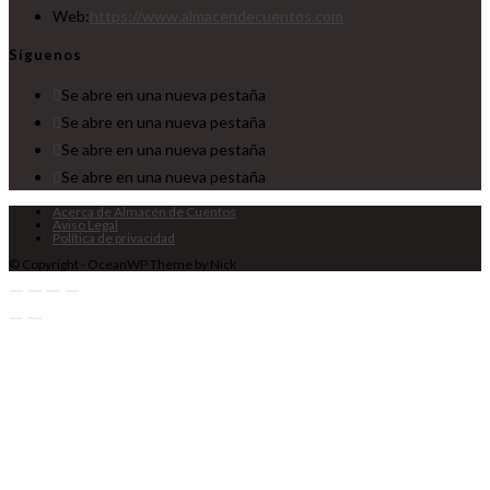
Web:
https://www.almacendecuentos.com
Síguenos
Se abre en una nueva pestaña
Se abre en una nueva pestaña
Se abre en una nueva pestaña
Se abre en una nueva pestaña
Acerca de Almacén de Cuentos
Aviso Legal
Política de privacidad
© Copyright - OceanWP Theme by Nick