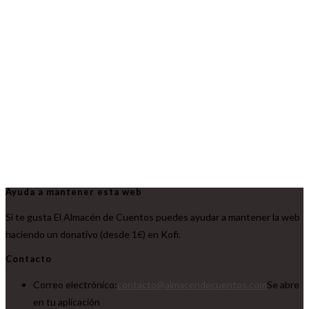
Ayuda a mantener esta web
Si te gusta El Almacén de Cuentos puedes ayudar a mantener la web
haciendo un donativo (desde 1€) en Kofi.
Contacto
Correo electrónico:
contacto@almacendecuentos.com
Se abre
en tu aplicación