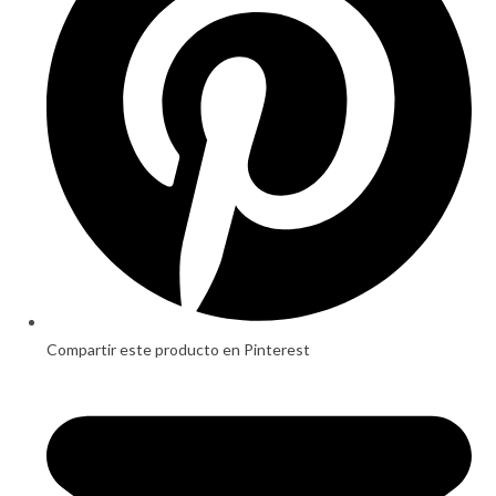
window
Compartir este producto en Pinterest
Opens
in
a
new
window