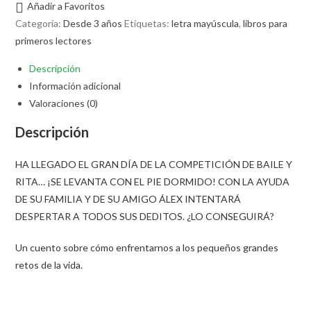
Añadir a Favoritos
Categoría:
Desde 3 años
Etiquetas:
letra mayúscula
,
libros para
primeros lectores
Descripción
Información adicional
Valoraciones (0)
Descripción
HA LLEGADO EL GRAN DÍA DE LA COMPETICIÓN DE BAILE Y
RITA… ¡SE LEVANTA CON EL PIE DORMIDO! CON LA AYUDA
DE SU FAMILIA Y DE SU AMIGO ÁLEX INTENTARÁ
DESPERTAR A TODOS SUS DEDITOS. ¿LO CONSEGUIRÁ?
Un cuento sobre cómo enfrentarnos a los pequeños grandes
retos de la vida.
Opens