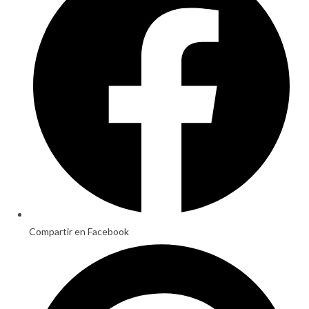
new
window
Compartir en Facebook
Opens
in
a
new