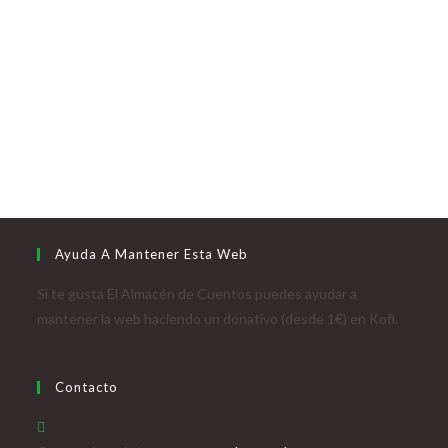
Ayuda A Mantener Esta Web
Si te gusta El Almacén de Cuentos puedes ayudar a
mantener la web haciendo un donativo (desde 1€) en Kofi.
Contacto