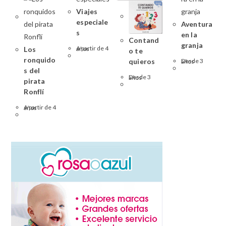
Viajes
especiale
Aventura
s
en la
Contand
granja
Los
A partir de 4 años
o te
ronquido
quieros
Desde 3 años
s del
Desde 3 años
pirata
Ronflí
A partir de 4 años