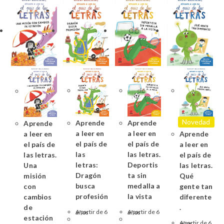
Novedad
Aprende
Aprende
Aprende
a leer en
a leer en
a leer en
Aprende
el país de
el país de
el país de
a leer en
las
las letras.
las letras.
el país de
letras:
Deportis
Una
las letras.
Dragón
ta sin
misión
Qué
busca
medalla a
con
gente tan
profesión
la vista
cambios
diferente
de
.
A partir de 6 años
A partir de 6 años
estación
A partir de 6 años