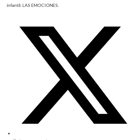
infantil: LAS EMOCIONES.
Opens
in
a
new
window