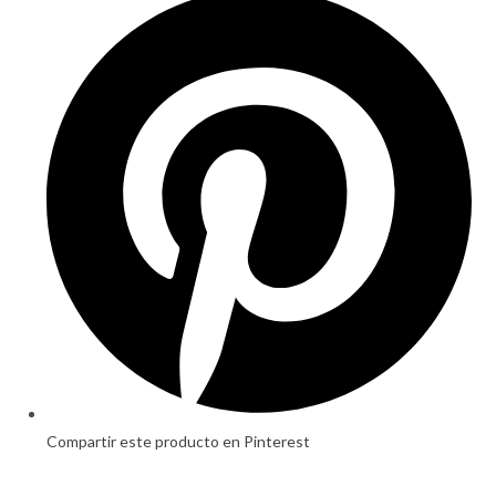
in
a
new
window
Compartir este producto en Pinterest
Opens
in