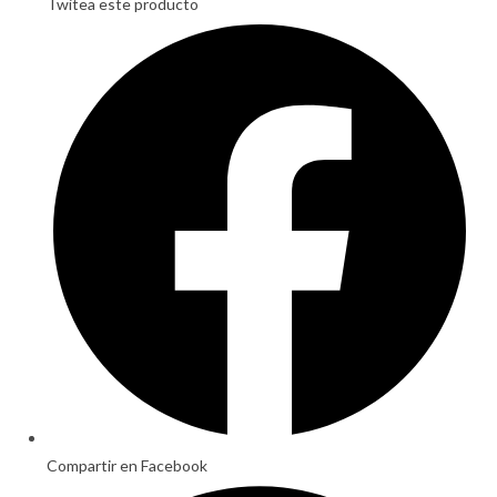
Twitea este producto
Opens
in
a
new
window
Compartir en Facebook
Opens