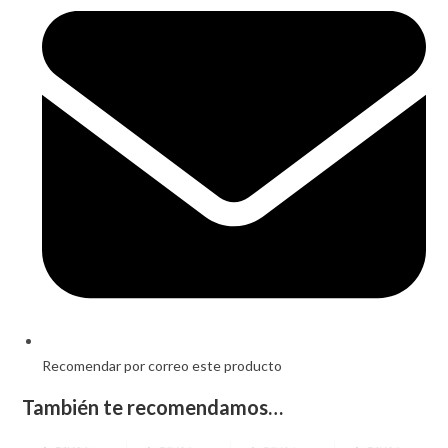
a
new
window
Recomendar por correo este producto
También te recomendamos…