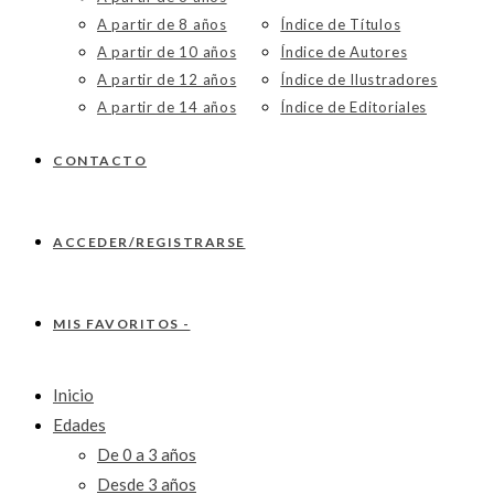
A partir de 8 años
Índice de Títulos
A partir de 10 años
Índice de Autores
A partir de 12 años
Índice de Ilustradores
A partir de 14 años
Índice de Editoriales
CONTACTO
ACCEDER/REGISTRARSE
MIS FAVORITOS -
Inicio
Edades
De 0 a 3 años
Desde 3 años