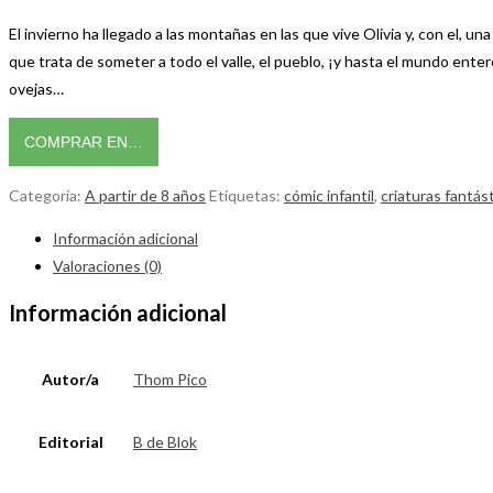
El invierno ha llegado a las montañas en las que vive Olivia y, con el,
que trata de someter a todo el valle, el pueblo, ¡y hasta el mundo ente
ovejas…
COMPRAR EN…
Categoría:
A partir de 8 años
Etiquetas:
cómic infantil
,
criaturas fantás
Información adicional
Valoraciones (0)
Información adicional
Autor/a
Thom Pico
Editorial
B de Blok