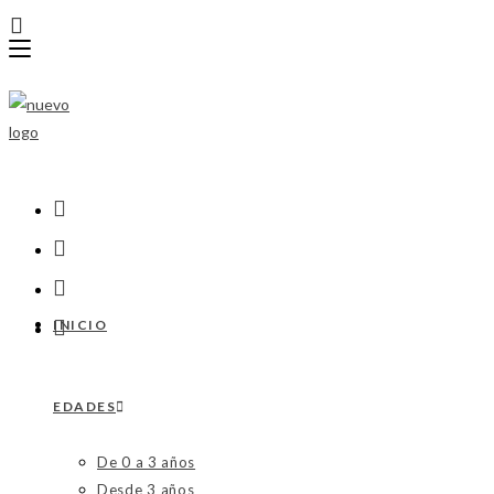
Ir
al
contenido
INICIO
EDADES
De 0 a 3 años
Desde 3 años