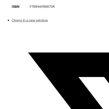
ISBN
9788469888704
Opens in a new window