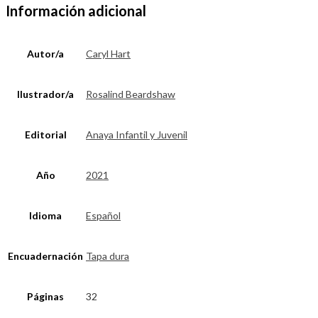
Información adicional
Autor/a
Caryl Hart
Ilustrador/a
Rosalind Beardshaw
Editorial
Anaya Infantil y Juvenil
Año
2021
Idioma
Español
Encuadernación
Tapa dura
Páginas
32