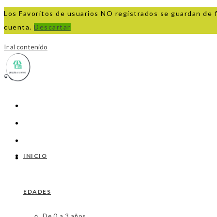
Los Favoritos de usuarios NO registrados se guardan de 
cuenta.
Descartar
Ir al contenido
INICIO
EDADES
De 0 a 3 años