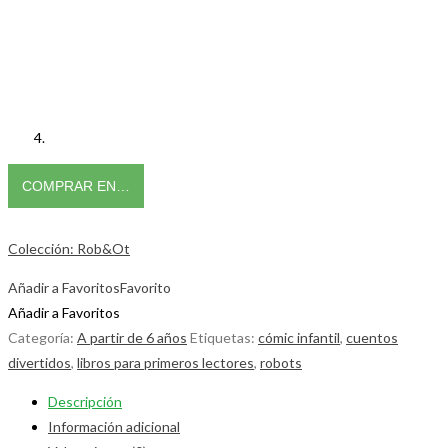
COMPRAR EN…
Colección: Rob&Ot
Añadir a Favoritos
Favorito
Añadir a Favoritos
Categoría:
A partir de 6 años
Etiquetas:
cómic infantil
,
cuentos
divertidos
,
libros para primeros lectores
,
robots
Descripción
Información adicional