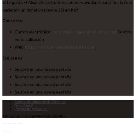
Si te gusta El Almacén de Cuentos puedes ayudar a mantener la web
haciendo un donativo (desde 1€) en Kofi.
Contacto
Correo electrónico:
contacto@almacendecuentos.com
Se abre
en tu aplicación
Web:
https://www.almacendecuentos.com
Síguenos
Se abre en una nueva pestaña
Se abre en una nueva pestaña
Se abre en una nueva pestaña
Se abre en una nueva pestaña
Acerca de Almacén de Cuentos
Aviso Legal
Política de privacidad
© Copyright - OceanWP Theme by Nick