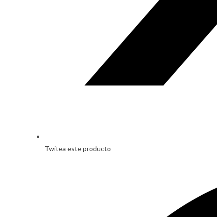
Twitea este producto
Opens
in
a
new
window