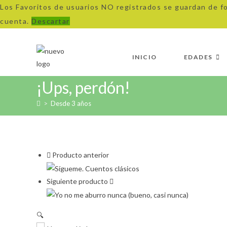
Los Favoritos de usuarios NO registrados se guardan de f
cuenta.
Descartar
Ir
al
INICIO
EDADES
contenido
¡Ups, perdón!
>
Desde 3 años
Producto anterior
Siguiente producto
🔍