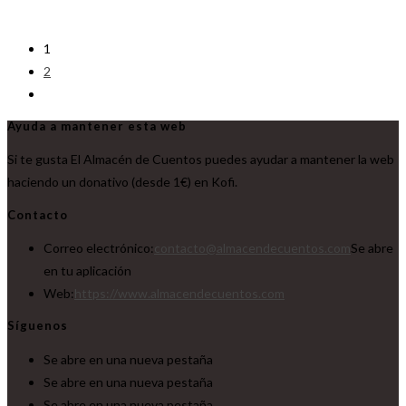
1
2
Ayuda a mantener esta web
Si te gusta El Almacén de Cuentos puedes ayudar a mantener la web
haciendo un donativo (desde 1€) en Kofi.
Contacto
Correo electrónico:
contacto@almacendecuentos.com
Se abre
en tu aplicación
Web:
https://www.almacendecuentos.com
Síguenos
Se abre en una nueva pestaña
Se abre en una nueva pestaña
Se abre en una nueva pestaña