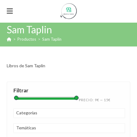
Sam Taplin
>
Productos
>
Sam Taplin
Libros de Sam Taplin
Filtrar
PRECIO:
9€
—
15€
Categorías
Temáticas