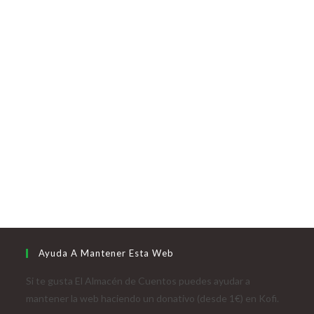
Ayuda A Mantener Esta Web
Si te gusta El Almacén de Cuentos puedes ayudar a
mantener la web haciendo un donativo (desde 1€) en Kofi.