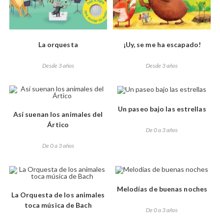
La orquesta
¡Uy, se me ha escapado!
Desde 3 años
Desde 3 años
Un paseo bajo las estrellas
Así suenan los animales del
Ártico
De 0 a 3 años
De 0 a 3 años
Melodías de buenas noches
La Orquesta de los animales
toca música de Bach
De 0 a 3 años