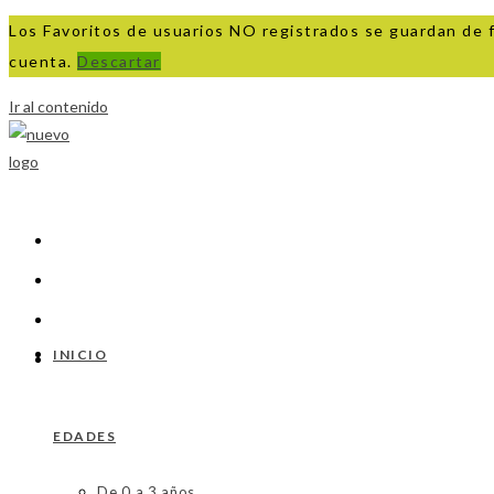
Los Favoritos de usuarios NO registrados se guardan de 
cuenta.
Descartar
Ir al contenido
INICIO
EDADES
De 0 a 3 años