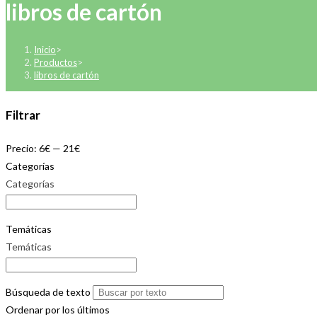
libros de cartón
Inicio
>
Productos
>
libros de cartón
Filtrar
Precio:
6€
—
21€
Categorías
Categorías
Temáticas
Temáticas
Búsqueda de texto
Ordenar por los últimos