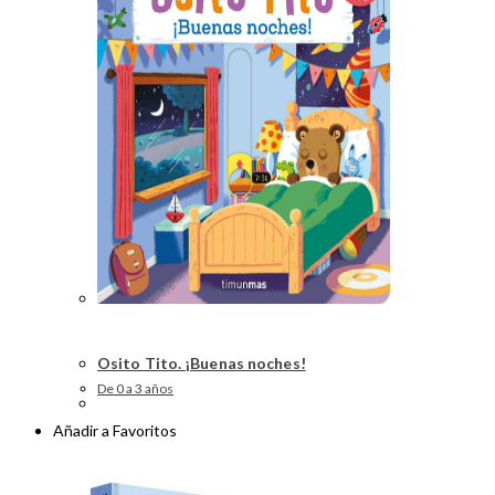
Osito Tito. ¡Buenas noches!
De 0 a 3 años
Añadir a Favoritos