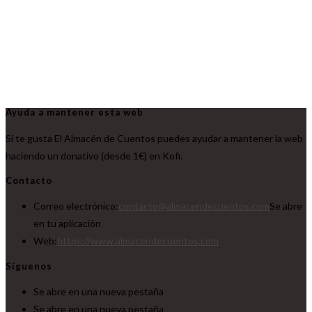
Ayuda a mantener esta web
Si te gusta El Almacén de Cuentos puedes ayudar a mantener la web
haciendo un donativo (desde 1€) en Kofi.
Contacto
Correo electrónico:
contacto@almacendecuentos.com
Se abre
en tu aplicación
Web:
https://www.almacendecuentos.com
Síguenos
Se abre en una nueva pestaña
Se abre en una nueva pestaña