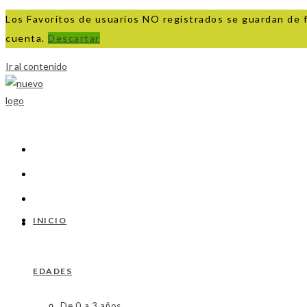
Los Favoritos de usuarios NO registrados se guardan de 
cuenta.
Descartar
Ir al contenido
INICIO
EDADES
De 0 a 3 años