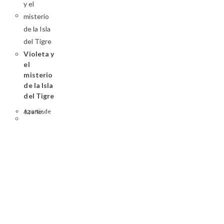
Violeta y
el
misterio
de la Isla
del Tigre
A partir de 12 años