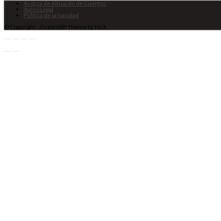
Acerca de Almacén de Cuentos
Aviso Legal
Política de privacidad
© Copyright - OceanWP Theme by Nick