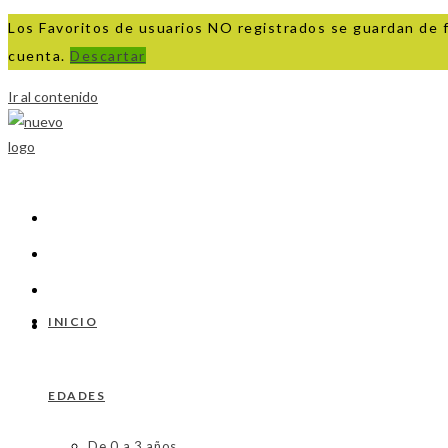
Los Favoritos de usuarios NO registrados se guardan de 
cuenta.
Descartar
Ir al contenido
INICIO
EDADES
De 0 a 3 años