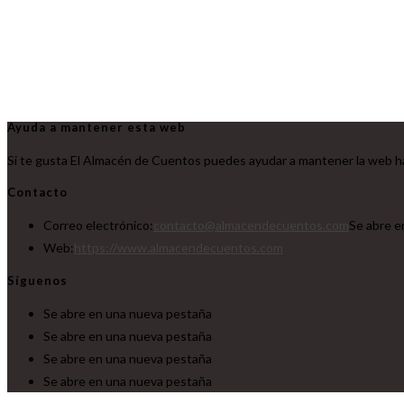
Ayuda a mantener esta web
Si te gusta El Almacén de Cuentos puedes ayudar a mantener la web ha
Contacto
Correo electrónico:
contacto@almacendecuentos.com
Se abre e
Web:
https://www.almacendecuentos.com
Síguenos
Se abre en una nueva pestaña
Se abre en una nueva pestaña
Se abre en una nueva pestaña
Se abre en una nueva pestaña