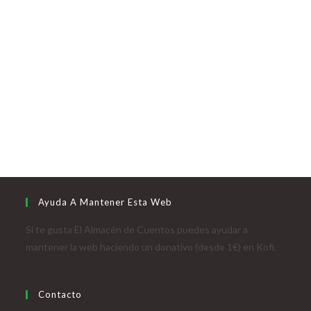
Ayuda A Mantener Esta Web
Si te gusta El Almacén de Cuentos puedes ayudar a
mantener la web haciendo un donativo (desde 1€) en Kofi.
Contacto