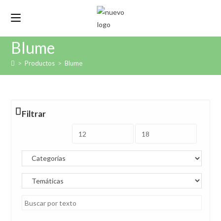
Ir
al
contenido
Blume
>
Productos
>
Blume
Filtrar