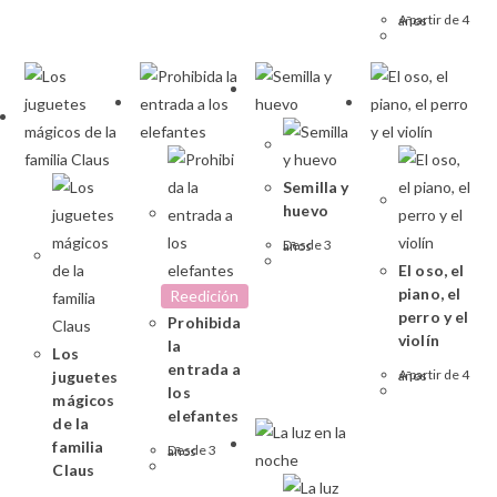
A partir de 4 años
Semilla y
huevo
Desde 3 años
El oso, el
piano, el
Reedición
perro y el
Prohibida
violín
la
Los
entrada a
juguetes
A partir de 4 años
los
mágicos
elefantes
de la
familia
Desde 3 años
Claus