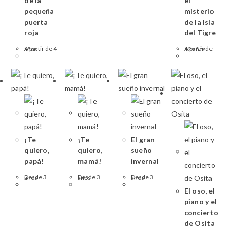
de la
el
pequeña
misterio
puerta
de la Isla
roja
del Tigre
A partir de 4 años
A partir de 12 años
¡Te
¡Te
El gran
quiero,
quiero,
sueño
papá!
mamá!
invernal
Desde 3 años
Desde 3 años
Desde 3 años
El oso, el
piano y el
concierto
de Osita