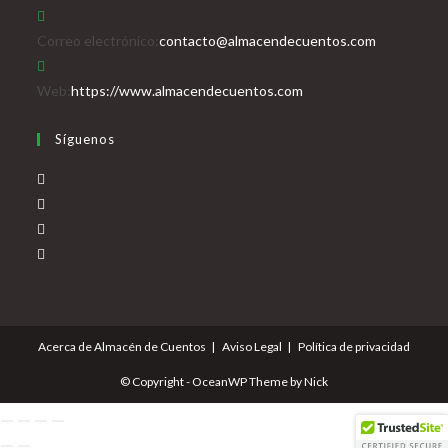
Se
Correo electrónico:
contacto@almacendecuentos.com
abre
en
Web:
https://www.almacendecuentos.com
tu
Síguenos
aplicación
Se
abre
Se
en
abre
Se
una
en
abre
Se
nueva
una
en
abre
pestaña
nueva
una
en
pestaña
nueva
una
Acerca de Almacén de Cuentos
Aviso Legal
Política de privacidad
pestaña
nueva
pestaña
© Copyright - OceanWP Theme by Nick