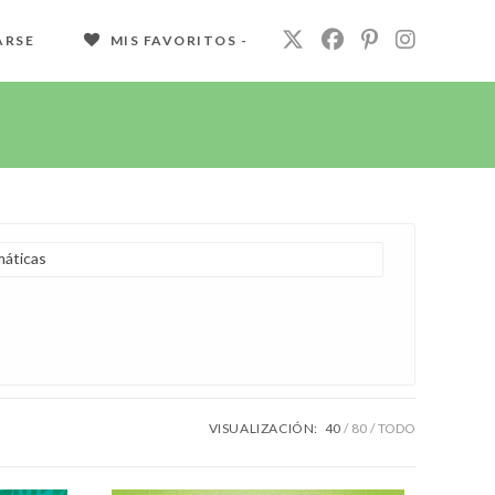
ARSE
MIS FAVORITOS -
áticas
VISUALIZACIÓN:
40
80
TODO