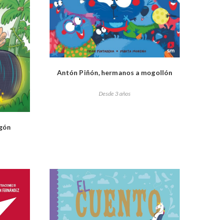
Antón Piñón, hermanos a mogollón
Desde 3 años
agón