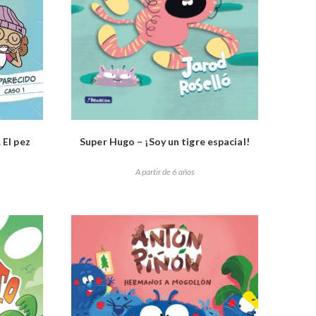
 El pez
Super Hugo – ¡Soy un tigre espacial!
A partir de 6 años