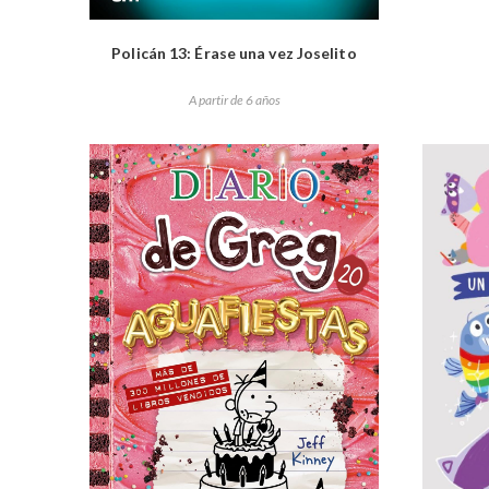
Policán 13: Érase una vez Joselito
A partir de 6 años