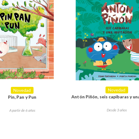
Novedad
Novedad
Antón Piñón, seis capibaras y un
Pin, Pan y Pun
Desde 3 años
A partir de 6 años