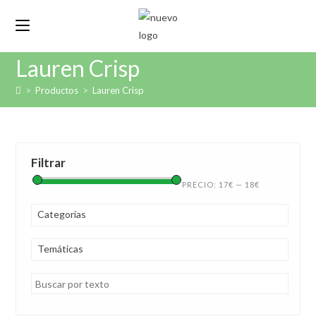
Lauren Crisp
>
Productos
>
Lauren Crisp
Filtrar
PRECIO:
17€
—
18€
Categorías
Temáticas