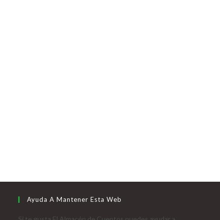
Ayuda A Mantener Esta Web
Si te gusta El Almacén de Cuentos puedes ayudar a