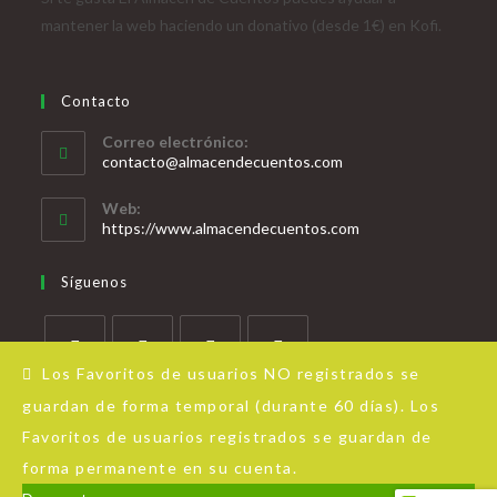
mantener la web haciendo un donativo (desde 1€) en Kofi.
Contacto
Correo electrónico:
contacto@almacendecuentos.com
Web:
https://www.almacendecuentos.com
Síguenos
Los Favoritos de usuarios NO registrados se
guardan de forma temporal (durante 60 días). Los
Favoritos de usuarios registrados se guardan de
forma permanente en su cuenta.
Acerca de Almacén de Cuentos
Aviso Legal
Política de privacidad