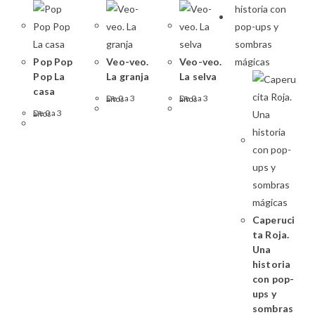
Pop Pop
Veo-veo.
Veo-veo.
Pop La
La granja
La selva
casa
De 0 a 3 años
De 0 a 3 años
De 0 a 3 años
Caperuci
ta Roja.
Una
historia
con pop-
ups y
sombras