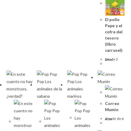
El pollo
Pepe y el
cofre del
tesoro
(libro
carrusel)
Desde 3 años
Correo
Mumin
A partir de 6 años