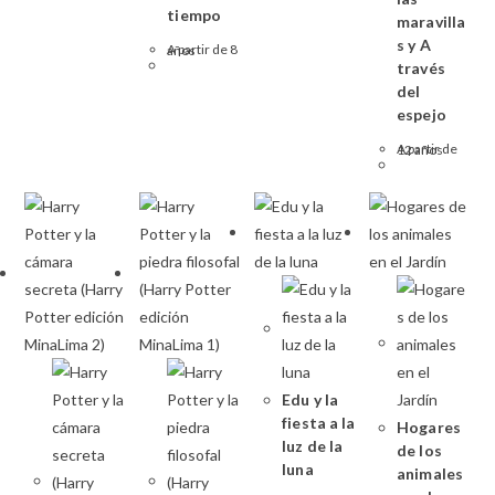
tiempo
maravilla
s y A
A partir de 8 años
través
del
espejo
A partir de 12 años
Edu y la
fiesta a la
Hogares
luz de la
de los
luna
animales