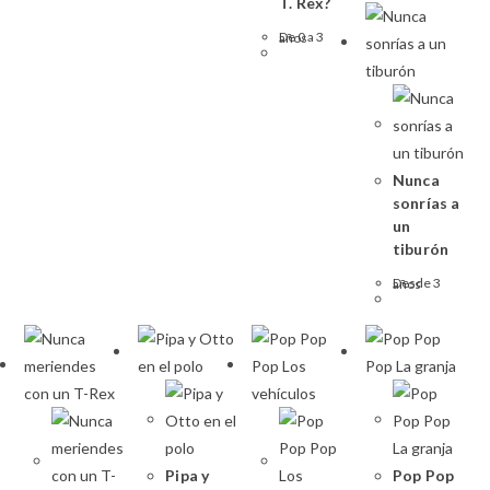
T. Rex?
De 0 a 3 años
Nunca
sonrías a
un
tiburón
Desde 3 años
Pipa y
Pop Pop