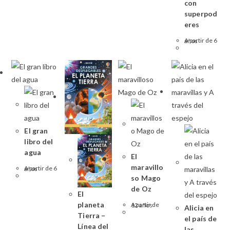
con
superpod
eres
A partir de 6 años
El gran
libro del
agua
El
maravillo
A partir de 6 años
so Mago
de Oz
El
planeta
A partir de 12 años
Alicia en
Tierra –
el país de
Línea del
las