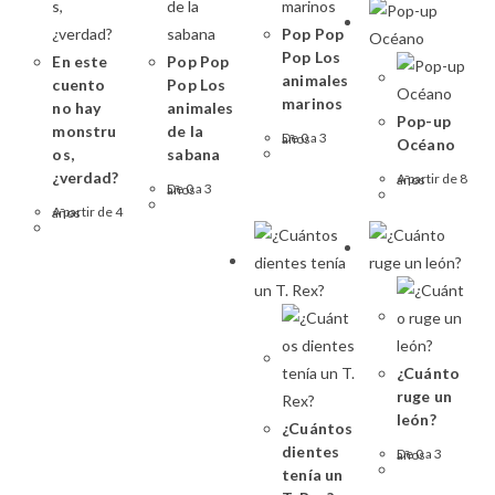
Pop Pop
Pop Los
En este
Pop Pop
animales
cuento
Pop Los
marinos
no hay
animales
Pop-up
monstru
de la
De 0 a 3 años
Océano
os,
sabana
¿verdad?
A partir de 8 años
De 0 a 3 años
A partir de 4 años
¿Cuánto
ruge un
león?
¿Cuántos
dientes
De 0 a 3 años
tenía un