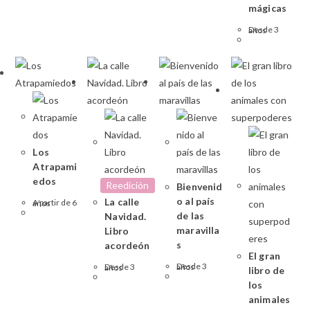
mágicas
Desde 3 años
Los
Atrapami
edos
Reedición
Bienvenid
o al país
La calle
A partir de 6 años
de las
Navidad.
maravilla
Libro
s
acordeón
El gran
Desde 3 años
Desde 3 años
libro de
los
animales