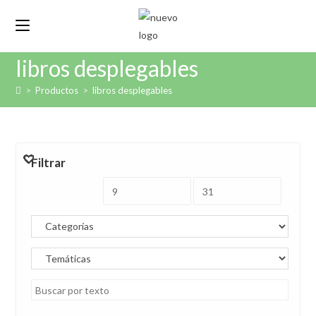
Ir
al
contenido
libros desplegables
>
Productos
>
libros desplegables
Filtrar