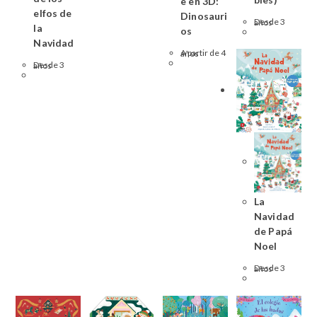
e en 3D:
elfos de
Dinosauri
Desde 3 años
la
os
Navidad
A partir de 4 años
Desde 3 años
La
Navidad
de Papá
Noel
Desde 3 años