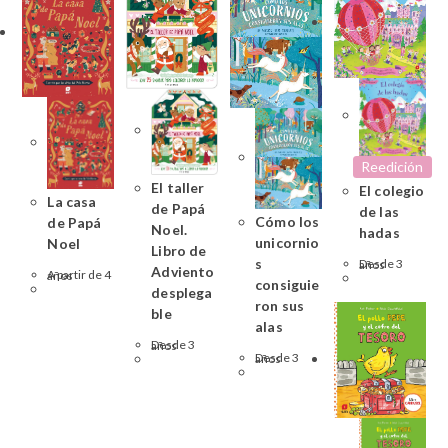
Reedición
El taller
El colegio
La casa
de Papá
de las
Cómo los
de Papá
Noel.
hadas
unicornio
Noel
Libro de
s
Desde 3 años
Adviento
A partir de 4 años
consiguie
desplega
ron sus
ble
alas
Desde 3 años
Desde 3 años