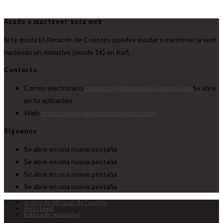
Ayuda a mantener esta web
Si te gusta El Almacén de Cuentos puedes ayudar a mantener la web
haciendo un donativo (desde 1€) en Kofi.
Contacto
Correo electrónico:
contacto@almacendecuentos.com
Se abre
en tu aplicación
Web:
https://www.almacendecuentos.com
Síguenos
Se abre en una nueva pestaña
Se abre en una nueva pestaña
Se abre en una nueva pestaña
Se abre en una nueva pestaña
Acerca de Almacén de Cuentos
Aviso Legal
Política de privacidad