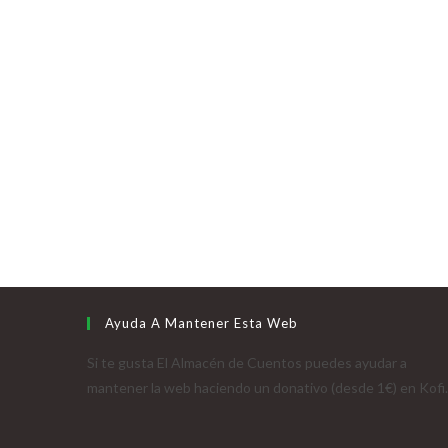
Ayuda A Mantener Esta Web
Si te gusta El Almacén de Cuentos puedes ayudar a
mantener la web haciendo un donativo (desde 1€) en Kofi.