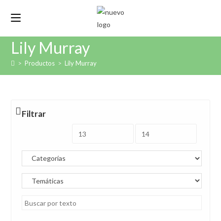
Ir
al
contenido
Lily Murray
>
Productos
>
Lily Murray
Filtrar