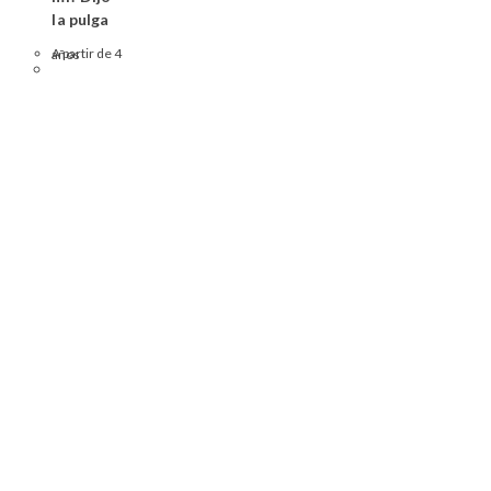
la pulga
A partir de 4 años