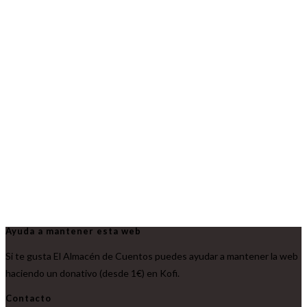
Ayuda a mantener esta web
Si te gusta El Almacén de Cuentos puedes ayudar a mantener la web
haciendo un donativo (desde 1€) en Kofi.
Contacto