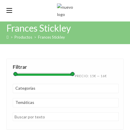
Frances Stickley
>
Productos
>
Frances Stickley
Filtrar
PRECIO:
15€
—
16€
Categorías
Temáticas