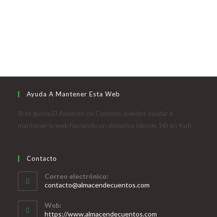
Ayuda A Mantener Esta Web
Si te gusta El Almacén de Cuentos puedes ayudar a
mantener la web haciendo un donativo (desde 1€) en Kofi.
Contacto
Correo electrónico:
contacto@almacendecuentos.com
Web:
https://www.almacendecuentos.com