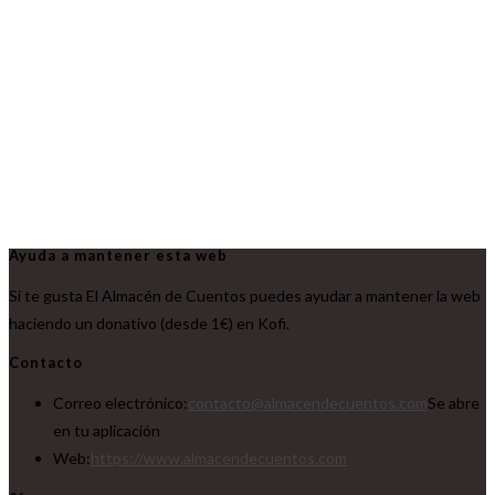
Ayuda a mantener esta web
Si te gusta El Almacén de Cuentos puedes ayudar a mantener la web
haciendo un donativo (desde 1€) en Kofi.
Contacto
Correo electrónico:
contacto@almacendecuentos.com
Se abre
en tu aplicación
Web:
https://www.almacendecuentos.com