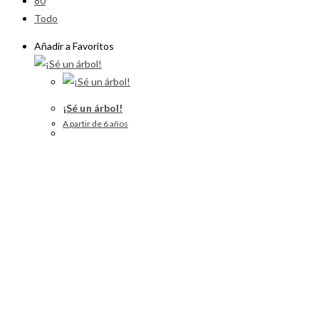
80
Todo
Añadir a Favoritos
¡Sé un árbol!
A partir de 6 años