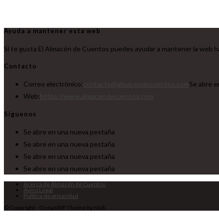
Ayuda a mantener esta web
Si te gusta El Almacén de Cuentos puedes ayudar a mantener la web ha
Contacto
Correo electrónico:
contacto@almacendecuentos.com
Se abre e
Web:
https://www.almacendecuentos.com
Síguenos
Se abre en una nueva pestaña
Se abre en una nueva pestaña
Se abre en una nueva pestaña
Se abre en una nueva pestaña
Acerca de Almacén de Cuentos
Aviso Legal
Política de privacidad
© Copyright - OceanWP Theme by Nick