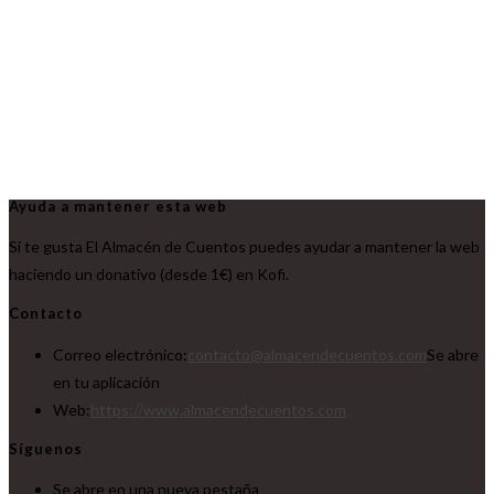
Ayuda a mantener esta web
Si te gusta El Almacén de Cuentos puedes ayudar a mantener la web
haciendo un donativo (desde 1€) en Kofi.
Contacto
Correo electrónico:
contacto@almacendecuentos.com
Se abre
en tu aplicación
Web:
https://www.almacendecuentos.com
Síguenos
Se abre en una nueva pestaña