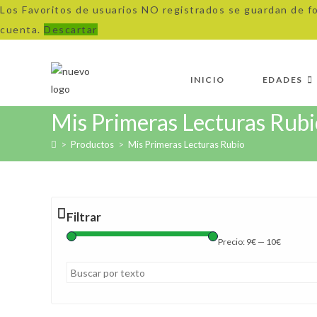
Los Favoritos de usuarios NO registrados se guardan de f
cuenta.
Descartar
Ir
al
INICIO
EDADES
contenido
Mis Primeras Lecturas Rubi
>
Productos
>
Mis Primeras Lecturas Rubio
Filtrar
Precio:
9€
—
10€