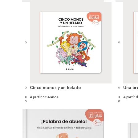
Cinco monos y un helado
Una br
A partir de 4 años
A partir 