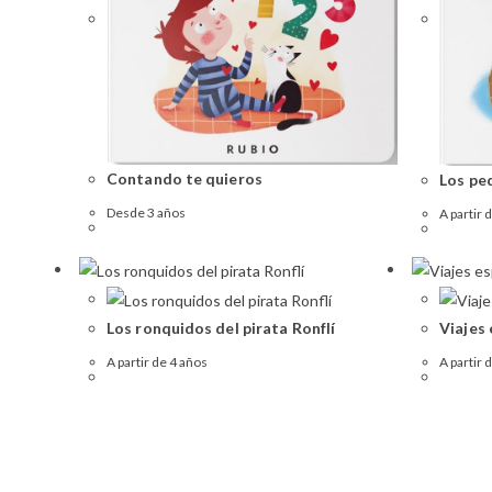
Contando te quieros
Los pe
Desde 3 años
A partir 
Los ronquidos del pirata Ronflí
Viajes 
A partir de 4 años
A partir 