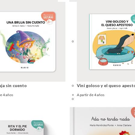
uja sin cuento
Vini goloso y el queso apest
de 4 años
A partir de 4 años