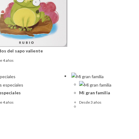
dos del sapo valiente
de 4 años
especiales
Mi gran familia
de 4 años
Desde 3 años