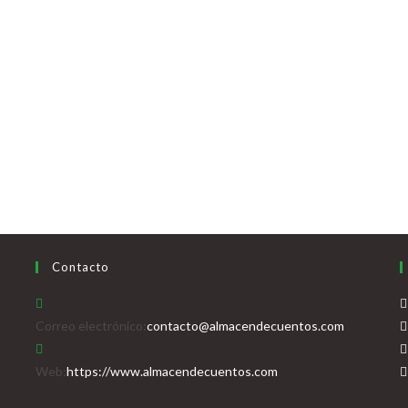
Contacto
Se
Correo electrónico:
contacto@almacendecuentos.com
abre
en
Web:
https://www.almacendecuentos.com
tu