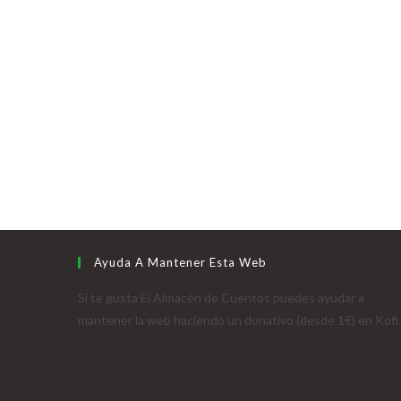
Ayuda A Mantener Esta Web
Si te gusta El Almacén de Cuentos puedes ayudar a
mantener la web haciendo un donativo (desde 1€) en Kofi.