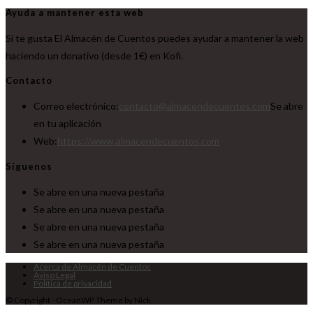
Ayuda a mantener esta web
Si te gusta El Almacén de Cuentos puedes ayudar a mantener la web
haciendo un donativo (desde 1€) en Kofi.
Contacto
Correo electrónico:
contacto@almacendecuentos.com
Se abre
en tu aplicación
Web:
https://www.almacendecuentos.com
Síguenos
Se abre en una nueva pestaña
Se abre en una nueva pestaña
Se abre en una nueva pestaña
Se abre en una nueva pestaña
Acerca de Almacén de Cuentos
Aviso Legal
Política de privacidad
© Copyright - OceanWP Theme by Nick