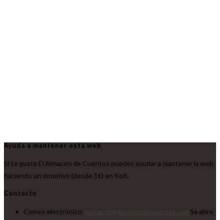
Ayuda a mantener esta web
Si te gusta El Almacén de Cuentos puedes ayudar a mantener la web
haciendo un donativo (desde 1€) en Kofi.
Contacto
Correo electrónico:
contacto@almacendecuentos.com
Se abre