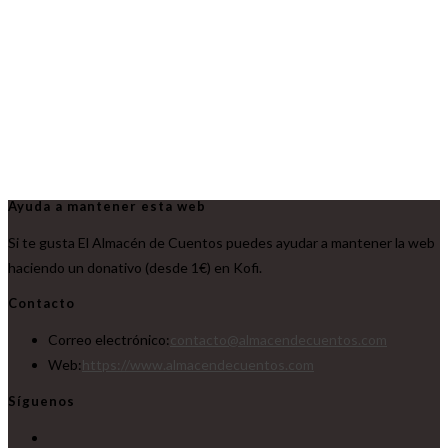
Ayuda a mantener esta web
Si te gusta El Almacén de Cuentos puedes ayudar a mantener la web
haciendo un donativo (desde 1€) en Kofi.
Contacto
Correo electrónico:
contacto@almacendecuentos.com
Web:
https://www.almacendecuentos.com
Síguenos