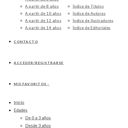
A partir de 8 años
Índice de Títulos
A partir de 10 años
Índice de Autores
A partir de 12 años
Índice de Ilustradores
A partir de 14 años
Índice de Editoriales
CONTACTO
ACCEDER/REGISTRARSE
MIS FAVORITOS -
Inicio
Edades
De 0 a 3 años
Desde 3 años