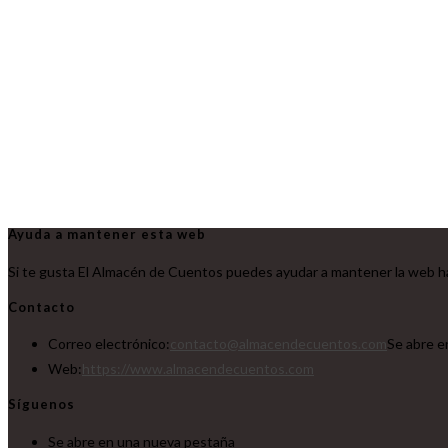
Ayuda a mantener esta web
Si te gusta El Almacén de Cuentos puedes ayudar a mantener la web ha
Contacto
Correo electrónico:
contacto@almacendecuentos.com
Se abre e
Web:
https://www.almacendecuentos.com
Síguenos
Se abre en una nueva pestaña