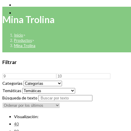
Mina Trolina
Inicio
>
Productos
>
Mina Trolina
Filtrar
Categorías
Temáticas
Búsqueda de texto
Visualización:
40