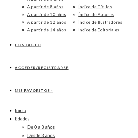
A partir de 8 años
Índice de Títulos
A partir de 10 años
Índice de Autores
A partir de 12 años
Índice de Ilustradores
A partir de 14 años
Índice de Editoriales
CONTACTO
ACCEDER/REGISTRARSE
MIS FAVORITOS -
Inicio
Edades
De 0 a 3 años
Desde 3 años