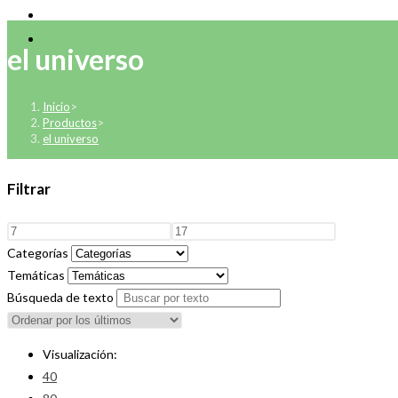
el universo
Inicio
>
Productos
>
el universo
Filtrar
Categorías
Temáticas
Búsqueda de texto
Visualización:
40