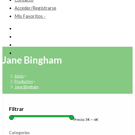
Acceder/Registrarse
Mis Favoritos -
Jane Bingham
Inicio
>
Productos
>
Jane Bingham
Filtrar
Precio:
5€
—
6€
Categorías