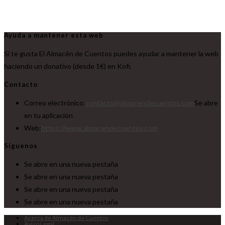
Ayuda a mantener esta web
Si te gusta El Almacén de Cuentos puedes ayudar a mantener la web
haciendo un donativo (desde 1€) en Kofi.
Contacto
Correo electrónico:
contacto@almacendecuentos.com
Se abre
en tu aplicación
Web:
https://www.almacendecuentos.com
Síguenos
Se abre en una nueva pestaña
Se abre en una nueva pestaña
Se abre en una nueva pestaña
Se abre en una nueva pestaña
Acerca de Almacén de Cuentos
Aviso Legal