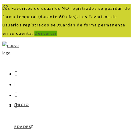
Los Favoritos de usuarios NO registrados se guardan de
forma temporal (durante 60 días). Los Favoritos de
usuarios registrados se guardan de forma permanente
en su cuenta.
Descartar
Ir
al
contenido
INICIO
EDADES