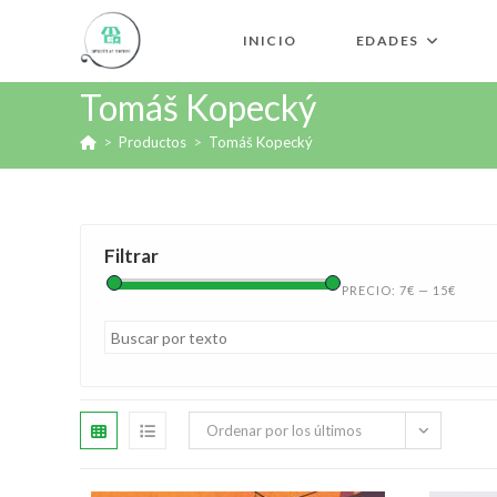
INICIO
EDADES
Tomáš Kopecký
>
Productos
>
Tomáš Kopecký
Filtrar
PRECIO:
7€
—
15€
Ordenar por los últimos