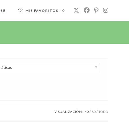
RSE
MIS FAVORITOS -
0
áticas
VISUALIZACIÓN:
40
80
TODO