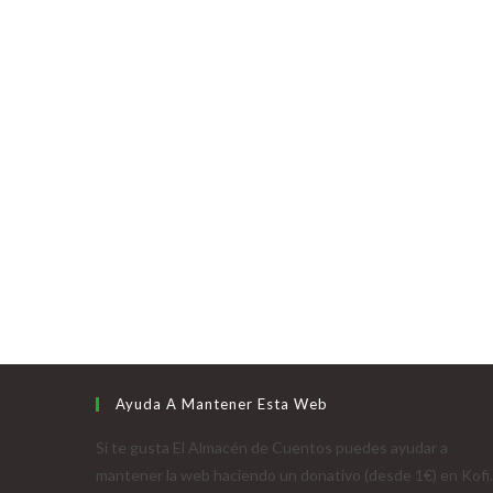
Ayuda A Mantener Esta Web
Si te gusta El Almacén de Cuentos puedes ayudar a
mantener la web haciendo un donativo (desde 1€) en Kofi.