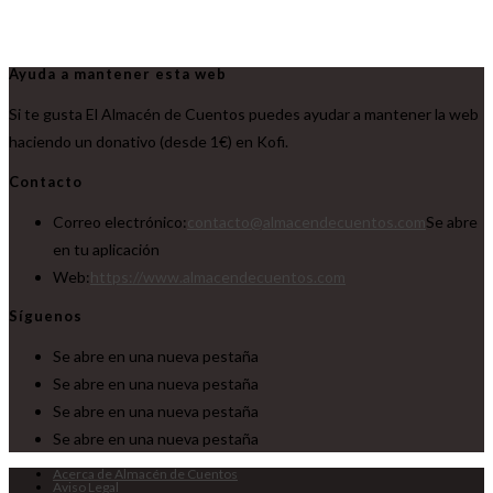
Ayuda a mantener esta web
Si te gusta El Almacén de Cuentos puedes ayudar a mantener la web
haciendo un donativo (desde 1€) en Kofi.
Contacto
Correo electrónico:
contacto@almacendecuentos.com
Se abre
en tu aplicación
Web:
https://www.almacendecuentos.com
Síguenos
Se abre en una nueva pestaña
Se abre en una nueva pestaña
Se abre en una nueva pestaña
Se abre en una nueva pestaña
Acerca de Almacén de Cuentos
Aviso Legal