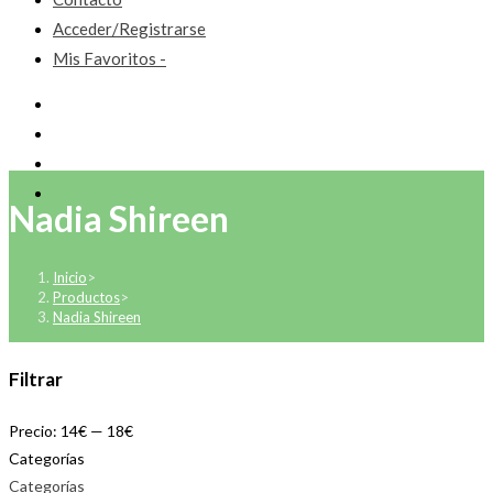
Acceder/Registrarse
Mis Favoritos -
Nadia Shireen
Inicio
>
Productos
>
Nadia Shireen
Filtrar
Precio:
14€
—
18€
Categorías
Categorías