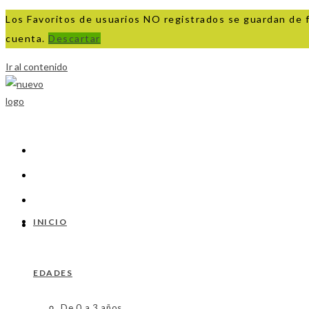
Los Favoritos de usuarios NO registrados se guardan de 
cuenta.
Descartar
Ir al contenido
INICIO
EDADES
De 0 a 3 años