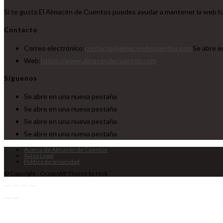
Si te gusta El Almacén de Cuentos puedes ayudar a mantener la web ha
Contacto
Correo electrónico:
contacto@almacendecuentos.com
Se abre e
Web:
https://www.almacendecuentos.com
Síguenos
Se abre en una nueva pestaña
Se abre en una nueva pestaña
Se abre en una nueva pestaña
Se abre en una nueva pestaña
Acerca de Almacén de Cuentos
Aviso Legal
Política de privacidad
© Copyright - OceanWP Theme by Nick