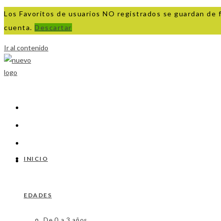
Los Favoritos de usuarios NO registrados se guardan de 
cuenta.
Descartar
Ir al contenido
INICIO
EDADES
De 0 a 3 años