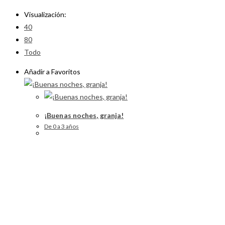
Visualización:
40
80
Todo
Añadir a Favoritos
¡Buenas noches, granja!
De 0 a 3 años