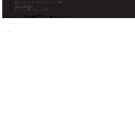
Acerca de Almacén de Cuentos
Aviso Legal
Política de privacidad
© Copyright - OceanWP Theme by Nick