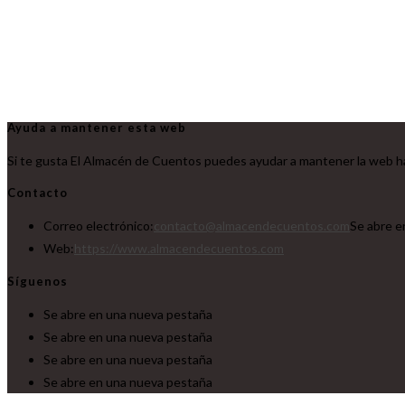
Ayuda a mantener esta web
Si te gusta El Almacén de Cuentos puedes ayudar a mantener la web ha
Contacto
Correo electrónico:
contacto@almacendecuentos.com
Se abre e
Web:
https://www.almacendecuentos.com
Síguenos
Se abre en una nueva pestaña
Se abre en una nueva pestaña
Se abre en una nueva pestaña
Se abre en una nueva pestaña