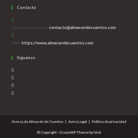
Contacto
Se
Correo electrónico:
contacto@almacendecuentos.com
abre
en
Web:
https://www.almacendecuentos.com
tu
Síguenos
aplicación
Se
abre
Se
en
abre
Se
una
en
abre
Se
nueva
una
en
abre
pestaña
nueva
una
en
pestaña
nueva
una
Acerca de Almacén de Cuentos
Aviso Legal
Política de privacidad
pestaña
nueva
pestaña
© Copyright - OceanWP Theme by Nick