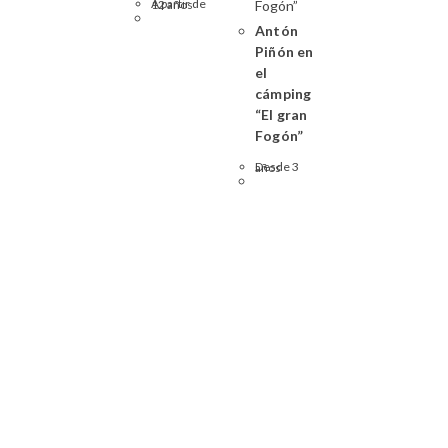
A partir de 12 años
Antón
Piñón en
el
cámping
“El gran
Fogón”
Desde 3 años