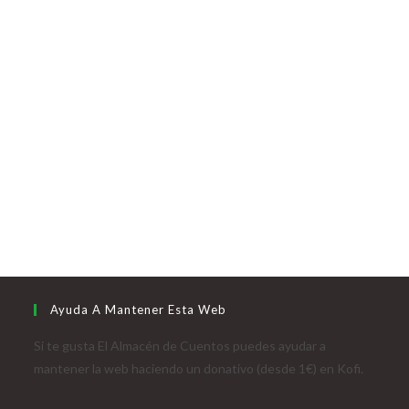
Ayuda A Mantener Esta Web
Si te gusta El Almacén de Cuentos puedes ayudar a
mantener la web haciendo un donativo (desde 1€) en Kofi.