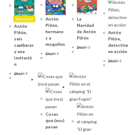
La
Antón
Novedad
Navidad
Piñón,
Antón
de Antón
hermano
Antón
Piñón,
Piñón
s a
Piñón,
seis
mogollón
detective
capibaras
Desde 3 años
en acción
y una
Desde 3 años
invitació
Desde 3 años
n
Desde 3 años
Cosas
que (nos)
pasan