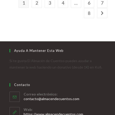
1
2
3
4
…
6
7
8
Ayuda A Mantener Esta Web
Si te gusta El Almacén de Cuentos puedes ayudar a
mantener la web haciendo un donativo (desde 1€) en Kofi.
Contacto
Correo electrónico:
contacto@almacendecuentos.com
Web:
https://www.almacendecuentos.com