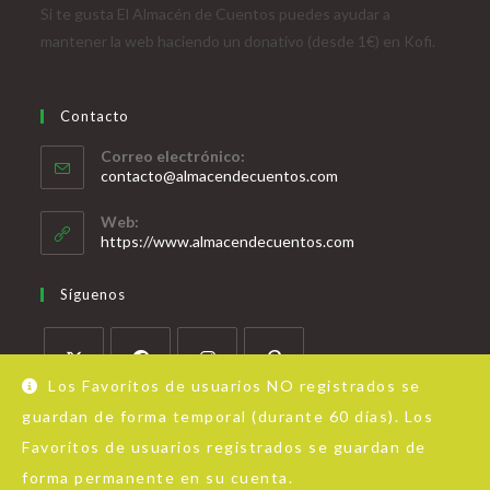
Si te gusta El Almacén de Cuentos puedes ayudar a
mantener la web haciendo un donativo (desde 1€) en Kofi.
Contacto
Correo electrónico:
contacto@almacendecuentos.com
Web:
https://www.almacendecuentos.com
Síguenos
Los Favoritos de usuarios NO registrados se
guardan de forma temporal (durante 60 días). Los
Favoritos de usuarios registrados se guardan de
forma permanente en su cuenta.
Acerca de Almacén de Cuentos
Aviso Legal
Política de privacidad