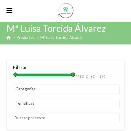
Mª Luisa Torcida Álvarez
>
Productos
>
Mª Luisa Torcida Álvarez
Filtrar
PRECIO:
6€
—
17€
Categorías
Temáticas