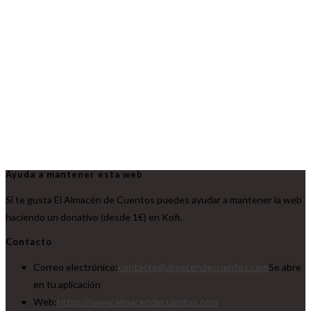
Ayuda a mantener esta web
Si te gusta El Almacén de Cuentos puedes ayudar a mantener la web
haciendo un donativo (desde 1€) en Kofi.
Contacto
Correo electrónico:
contacto@almacendecuentos.com
Se abre
en tu aplicación
Web:
https://www.almacendecuentos.com