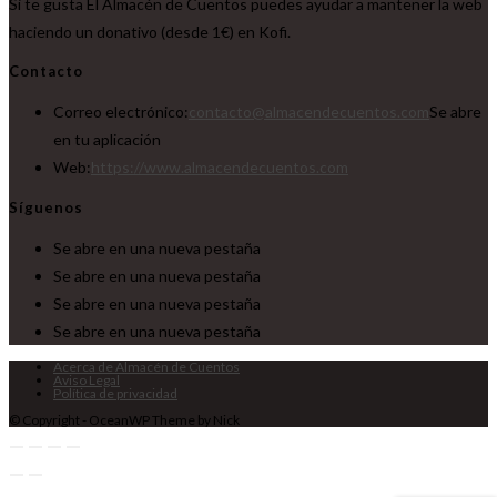
Si te gusta El Almacén de Cuentos puedes ayudar a mantener la web
haciendo un donativo (desde 1€) en Kofi.
Contacto
Correo electrónico:
contacto@almacendecuentos.com
Se abre
en tu aplicación
Web:
https://www.almacendecuentos.com
Síguenos
Se abre en una nueva pestaña
Se abre en una nueva pestaña
Se abre en una nueva pestaña
Se abre en una nueva pestaña
Acerca de Almacén de Cuentos
Aviso Legal
Política de privacidad
© Copyright - OceanWP Theme by Nick