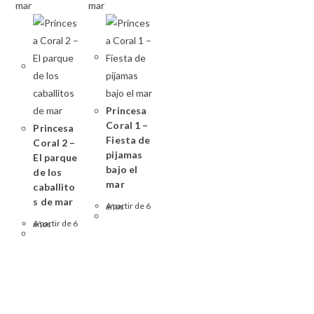
Princesa
Coral 1 –
Princesa
Fiesta de
Coral 2 –
pijamas
El parque
bajo el
de los
mar
caballito
s de mar
A partir de 6 años
A partir de 6 años