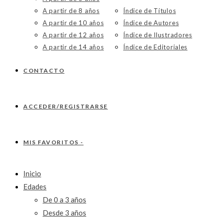
A partir de 8 años
Índice de Títulos
A partir de 10 años
Índice de Autores
A partir de 12 años
Índice de Ilustradores
A partir de 14 años
Índice de Editoriales
CONTACTO
ACCEDER/REGISTRARSE
MIS FAVORITOS -
Inicio
Edades
De 0 a 3 años
Desde 3 años