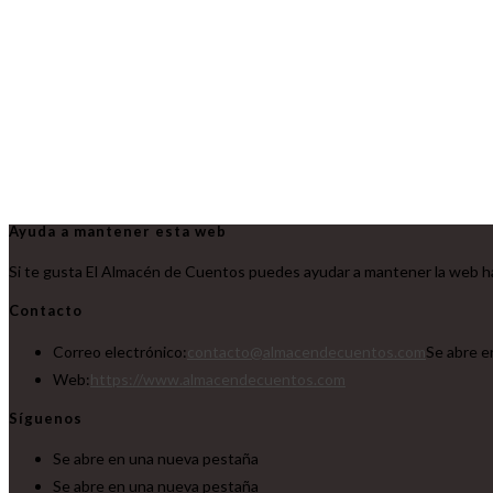
Ayuda a mantener esta web
Si te gusta El Almacén de Cuentos puedes ayudar a mantener la web ha
Contacto
Correo electrónico:
contacto@almacendecuentos.com
Se abre e
Web:
https://www.almacendecuentos.com
Síguenos
Se abre en una nueva pestaña
Se abre en una nueva pestaña