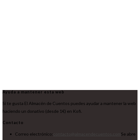
Ayuda a mantener esta web
Si te gusta El Almacén de Cuentos puedes ayudar a mantener la web
haciendo un donativo (desde 1€) en Kofi.
Contacto
Correo electrónico:
contacto@almacendecuentos.com
Se abre