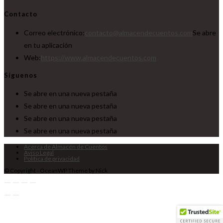
Contacto
Correo electrónico:
contacto@almacendecuentos.com
Se abre
en tu aplicación
Web:
https://www.almacendecuentos.com
Síguenos
Se abre en una nueva pestaña
Se abre en una nueva pestaña
Se abre en una nueva pestaña
Se abre en una nueva pestaña
Acerca de Almacén de Cuentos
Aviso Legal
Política de privacidad
© Copyright - OceanWP Theme by Nick