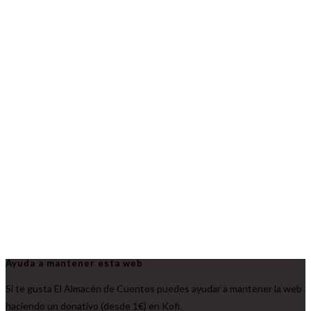
Ayuda a mantener esta web
Si te gusta El Almacén de Cuentos puedes ayudar a mantener la web
haciendo un donativo (desde 1€) en Kofi.