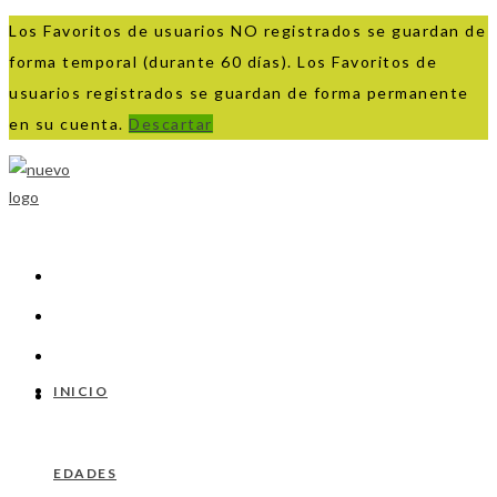
Los Favoritos de usuarios NO registrados se guardan de
forma temporal (durante 60 días). Los Favoritos de
usuarios registrados se guardan de forma permanente
en su cuenta.
Descartar
Ir
al
contenido
INICIO
EDADES