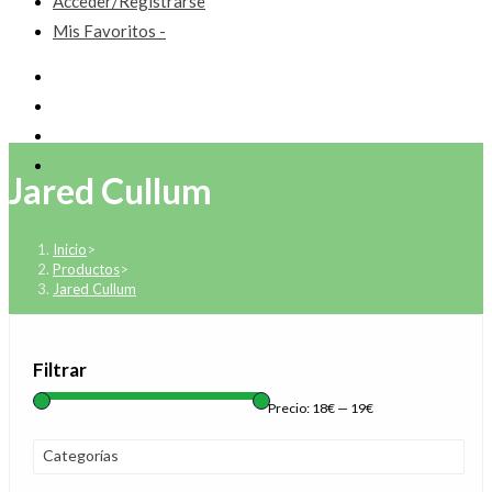
Acceder/Registrarse
Mis Favoritos -
Jared Cullum
Inicio
>
Productos
>
Jared Cullum
Filtrar
Precio:
18€
—
19€
Categorías